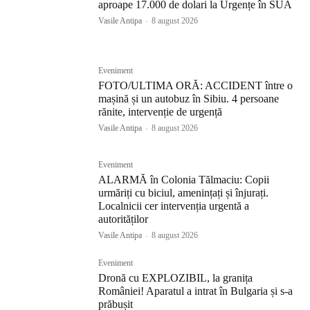
aproape 17.000 de dolari la Urgențe în SUA
Vasile Antipa
-
8 august 2026
Eveniment
FOTO/ULTIMA ORĂ: ACCIDENT între o
mașină și un autobuz în Sibiu. 4 persoane
rănite, intervenție de urgență
Vasile Antipa
-
8 august 2026
Eveniment
ALARMĂ în Colonia Tălmaciu: Copii
urmăriți cu biciul, amenințați și înjurați.
Localnicii cer intervenția urgentă a
autorităților
Vasile Antipa
-
8 august 2026
Eveniment
Dronă cu EXPLOZIBIL, la granița
României! Aparatul a intrat în Bulgaria și s-a
prăbușit