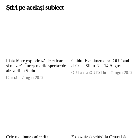
Știri pe același subiect
Piața Mare explodează de culoare
Ghidul Evenimentelor: OUT and
și muzică! Încep marile spectacole
abOUT Sibiu 7 – 14 August
ale verii la Sibiu
OUT and abOUT Sibiu
7 august 2026
Cultură
7 august 2026
Cele mai bune cadre din
Expoziție deschisă la Centrul de