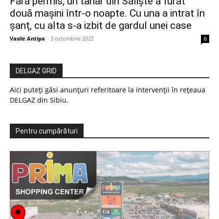
Fără permis, un tânăr din Săliște a furat
două mașini într-o noapte. Cu una a intrat în
șanț, cu alta s-a izbit de gardul unei case
Vasile Antipa
-
3 octombrie 2022
0
DELGAZ GRID
Aici puteți găsi anunțuri referitoare la intervenții în rețeaua
DELGAZ din Sibiu.
Pentru cumpărături