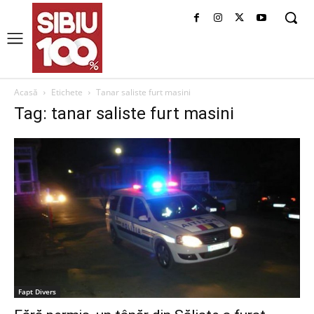
Acasă
Etichete
Tanar saliste furt masini
Tag: tanar saliste furt masini
Fapt Divers