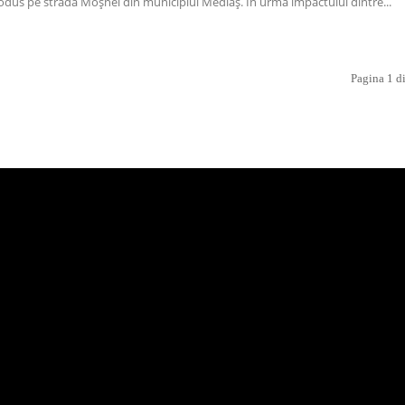
rodus pe strada Moșnei din municipiul Mediaș. În urma impactului dintre...
Pagina 1 d