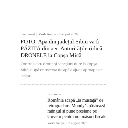
Eveniment
Vasile Antipa
-
8 august 2026
FOTO: Apa din județul Sibiu va fi
PĂZITĂ din aer. Autoritățile ridică
DRONELE la Copșa Mică
Controale cu drone și sancțiuni dure la Copșa
Mică, după ce rezerva de apă a ajuns aproape de
limita...
Economie
România scapă „la mustață” de
retrogradare. Moody’s păstrează
ratingul și pune presiune pe
Guvern pentru noi măsuri fiscale
Vasile Antipa
-
8 august 2026