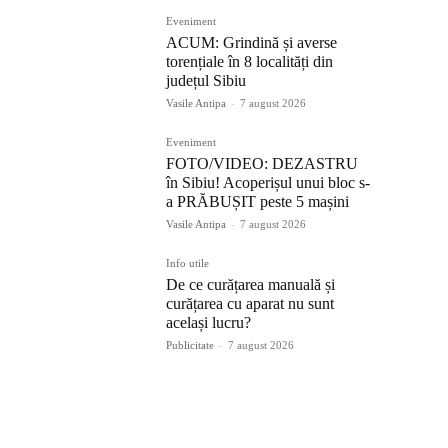
Eveniment
ACUM: Grindină și averse
torențiale în 8 localități din
județul Sibiu
Vasile Antipa
-
7 august 2026
Eveniment
FOTO/VIDEO: DEZASTRU
în Sibiu! Acoperișul unui bloc s-
a PRĂBUȘIT peste 5 mașini
Vasile Antipa
-
7 august 2026
Info utile
De ce curățarea manuală și
curățarea cu aparat nu sunt
același lucru?
Publicitate
-
7 august 2026