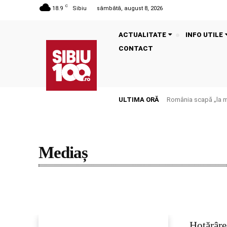
C
18.9
Sibiu
sâmbătă, august 8, 2026
ACTUALITATE
INFO UTILE
CONTACT
ULTIMA ORĂ
România scapă „la mu
Mediaș
Agnita
Avrig
Cisnădie
Hotărâr