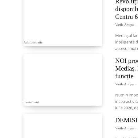
Revoluți
disponib
Centru 6
Vasile Antipa
-
Mediașul fac
inteligentă d
Administrație
accesul mai r
NOI procu
Mediaș. 
funcție
Vasile Antipa
-
Numiri import
încep activi
Eveniment
iulie 2026, 
DEMISIE
Vasile Antipa
-