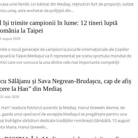
 casa unei familii. Un bărbat din Mediaș, reținutUn furt de proporții, soldat
ciu uriaș, este anchetat de polițiștii din...
 își trimite campionii în lume: 12 tineri luptă
omânia la Taipei
1 august 2026
mite o nouă generație de campioni la Jocurile Internaționale ale Copiilor
ășoară la Taipei.Mediașul va fi reprezentat pe scena sportului mondial de
ortivi care vor concura la una dintre cele mai importante competiții
cu Sălăjanu și Sava Negrean-Brudașcu, cap de afiș
ecere la Han” din Mediaș
31 iulie 2026
a Han” readuce folclorul autentic la Mediaș. Hanul Greweln devine, de
, gazda unui spectacol de excepție.Mediașul se pregătește pentru una
mai îndrăgite sărbători dedicate tradițiilor românești.Sâmbătă, 15 august
nta Maria, Hanul Greweln...