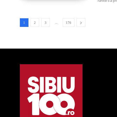
rănite s-a p
...
1
2
3
176