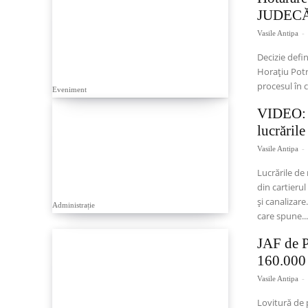
JUDECĂRI
Vasile Antipa
-
Decizie defin
Horațiu Potra
procesul în 
Eveniment
VIDEO: S
lucrările
Vasile Antipa
-
Lucrările de
din cartieru
și canalizar
Administrație
care spune..
JAF de 
160.000 
Vasile Antipa
-
Lovitură de 