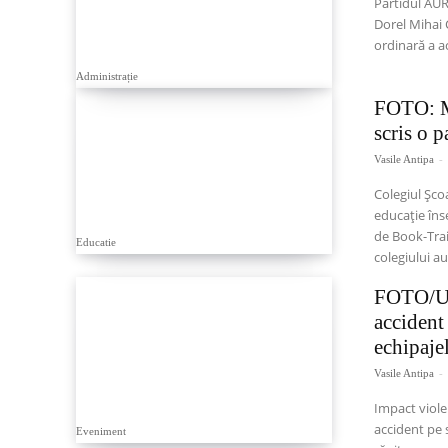
Partidul AUR
Dorel Mihai 
ordinară a ac
Administrație
FOTO: Me
scris o 
Vasile Antipa
-
Colegiul Șco
educație îns
de Book-Trai
Educatie
colegiului au
FOTO/UL
accident
echipaje
Vasile Antipa
-
Impact viole
accident pe 
Eveniment