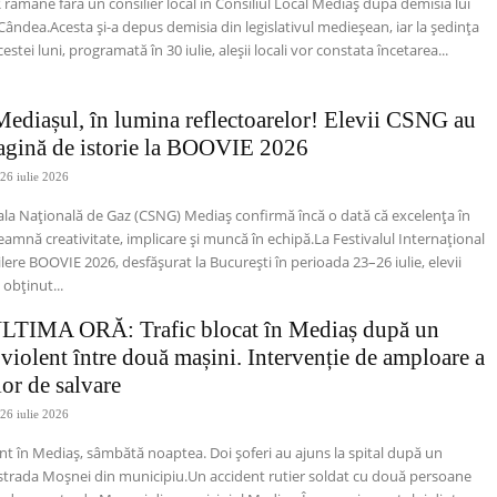
 rămâne fără un consilier local în Consiliul Local Mediaș după demisia lui
Cândea.Acesta și-a depus demisia din legislativul medieșean, iar la ședința
estei luni, programată în 30 iulie, aleșii locali vor constata încetarea...
diașul, în lumina reflectoarelor! Elevii CSNG au
pagină de istorie la BOOVIE 2026
26 iulie 2026
ala Națională de Gaz (CSNG) Mediaș confirmă încă o dată că excelența în
eamnă creativitate, implicare și muncă în echipă.La Festivalul Internațional
lere BOOVIE 2026, desfășurat la București în perioada 23–26 iulie, elevii
 obținut...
TIMA ORĂ: Trafic blocat în Mediaș după un
 violent între două mașini. Intervenție de amploare a
lor de salvare
26 iulie 2026
nt în Mediaș, sâmbătă noaptea. Doi șoferi au ajuns la spital după un
strada Moșnei din municipiu.Un accident rutier soldat cu două persoane