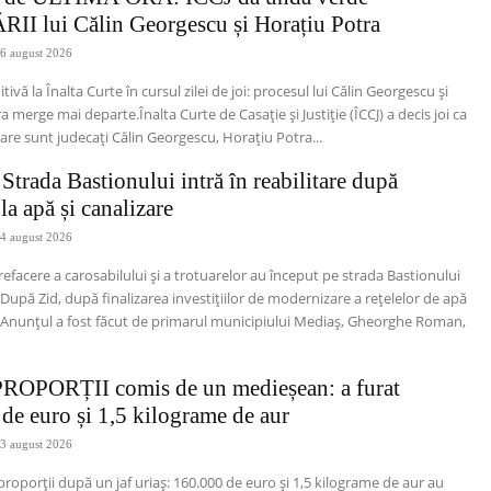
I lui Călin Georgescu și Horațiu Potra
6 august 2026
itivă la Înalta Curte în cursul zilei de joi: procesul lui Călin Georgescu și
 merge mai departe.Înalta Curte de Casație și Justiție (ÎCCJ) a decis joi ca
care sunt judecați Călin Georgescu, Horațiu Potra...
trada Bastionului intră în reabilitare după
 la apă și canalizare
4 august 2026
 refacere a carosabilului și a trotuarelor au început pe strada Bastionului
l După Zid, după finalizarea investițiilor de modernizare a rețelelor de apă
e.Anunțul a fost făcut de primarul municipiului Mediaș, Gheorghe Roman,
.
PROPORȚII comis de un medieșean: a furat
de euro și 1,5 kilograme de aur
3 august 2026
proporții după un jaf uriaș: 160.000 de euro și 1,5 kilograme de aur au