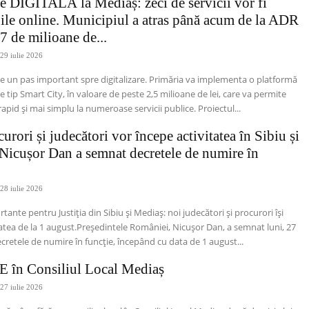
e DIGITALĂ la Mediaș: zeci de servicii vor fi
ile online. Municipiul a atras până acum de la ADR
7 de milioane de...
29 iulie 2026
e un pas important spre digitalizare. Primăria va implementa o platformă
e tip Smart City, în valoare de peste 2,5 milioane de lei, care va permite
apid și mai simplu la numeroase servicii publice. Proiectul...
rori și judecători vor începe activitatea în Sibiu și
Nicușor Dan a semnat decretele de numire în
28 iulie 2026
ante pentru Justiția din Sibiu și Mediaș: noi judecători și procurori își
tatea de la 1 august.Președintele României, Nicușor Dan, a semnat luni, 27
decretele de numire în funcție, începând cu data de 1 august...
 în Consiliul Local Mediaș
27 iulie 2026