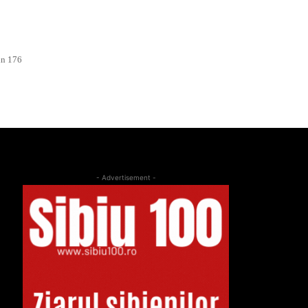
in 176
- Advertisement -