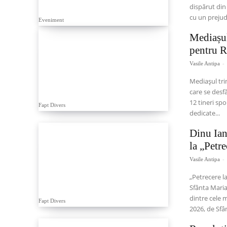
dispărut din
cu un prejudi
Eveniment
Mediașul
pentru R
Vasile Antipa
-
Mediașul tri
care se desf
12 tineri sp
Fapt Divers
dedicate...
Dinu Ian
la „Petr
Vasile Antipa
-
„Petrecere l
Sfânta Maria
dintre cele 
Fapt Divers
2026, de Sfâ