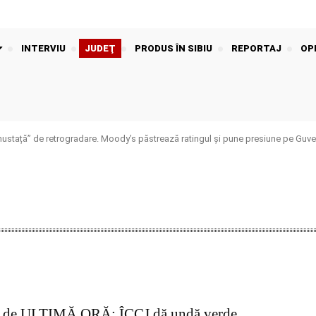
INTERVIU
JUDEŢ
PRODUS ÎN SIBIU
REPORTAJ
OPI
stață” de retrogradare. Moody’s păstrează ratingul și pune presiune pe Guver
e de ULTIMĂ ORĂ: ÎCCJ dă undă verde