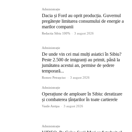
Administrație
Dacia și Ford au oprit producția. Guvernul
pregătește limitarea consumului de energie a
marilor companii
Redactia Sibiu 100%
-
3 august 2026
Administrație
De unde vin cei mai mulți asiatici în Sibiu?
Peste 2.500 de imigranți au primit, până la
jumătatea acestui an, permise de ședere
temporară...
Romeo Petrașciuc
-
3 august 2026
Administrație
Operațiune de amploare în Sibiu: deratizare
și combaterea țânțarilor în toate cartierele
Vasile Antipa
-
3 august 2026
Administrație