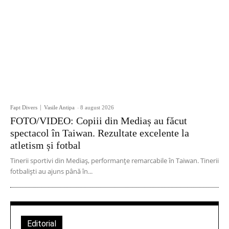
Fapt Divers
Vasile Antipa
-
8 august 2026
FOTO/VIDEO: Copiii din Mediaș au făcut
spectacol în Taiwan. Rezultate excelente la
atletism și fotbal
Tinerii sportivi din Mediaș, performanțe remarcabile în Taiwan. Tinerii
fotbaliști au ajuns până în...
Editorial