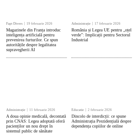
Fapt Divers
19 februarie 2026
Administrație
17 februarie 2026
Magazinele din Franța introduc
România și Legea UE pentru „oțel
inteligența artificială pentru
verde”: Implicații pentru Sectorul
prevenirea furturilor. Ce spun
Industrial
autoritățile despre legalitatea
supravegherii AI
Administrație
11 februarie 2026
Educatie
2 februarie 2026
A doua opinie medicală, decontată
Dincolo de interdicții: ce spune
prin CNAS: Legea adoptată oferă
Administrația Prezidențială despre
pacienților un nou drept în
dependența copiilor de online
sistemul public de sănătate