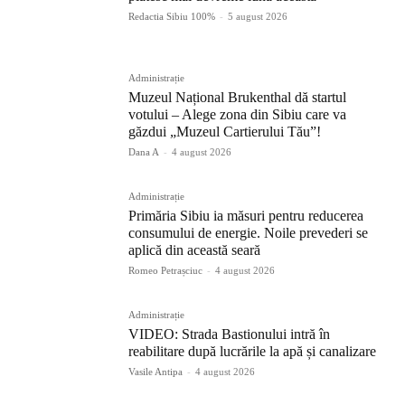
Redactia Sibiu 100%
-
5 august 2026
Administrație
Muzeul Național Brukenthal dă startul
votului – Alege zona din Sibiu care va
găzdui „Muzeul Cartierului Tău”!
Dana A
-
4 august 2026
Administrație
Primăria Sibiu ia măsuri pentru reducerea
consumului de energie. Noile prevederi se
aplică din această seară
Romeo Petrașciuc
-
4 august 2026
Administrație
VIDEO: Strada Bastionului intră în
reabilitare după lucrările la apă și canalizare
Vasile Antipa
-
4 august 2026