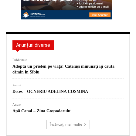
Anunțuri diverse
Publicitate
Adoptă un prieten pe viață! Cățeluși minunați își caută
cămin în Sibiu
Anunt
Deces – OCNERIU ADELINA COSMINA
Anunt
Apă Canal – Ziua Gospodarului
Încărcați mai multe