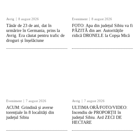
Avrig
8 august 2026
Eveniment
8 august 2026
Tânăr de 23 de ani, dat în
FOTO: Apa din județul Sibiu va fi
urmărire în Germania, prins la
PĂZITĂ din aer. Autoritățile
Avrig. Era căutat pentru trafic de
ridică DRONELE la Copșa Mică
droguri și înșelăciune
Eveniment
7 august 2026
Avrig
7 august 2026
ACUM: Grindină și averse
ULTIMA ORĂ/FOTO/VIDEO:
torențiale în 8 localități din
Incendiu de PROPORȚII în
județul Sibiu
județul Sibiu. Ard ZECI DE
HECTARE