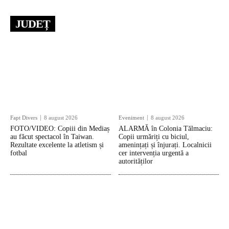
JUDEȚ
Fapt Divers
8 august 2026
Eveniment
8 august 2026
FOTO/VIDEO: Copiii din Mediaș
ALARMĂ în Colonia Tălmaciu:
au făcut spectacol în Taiwan.
Copii urmăriți cu biciul,
Rezultate excelente la atletism și
amenințați și înjurați. Localnicii
fotbal
cer intervenția urgentă a
autorităților