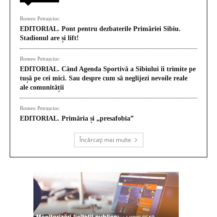
Romeo Petrașciuc
EDITORIAL. Pont pentru dezbaterile Primăriei Sibiu.
Stadionul are și lift!
Romeo Petrașciuc
EDITORIAL. Când Agenda Sportivă a Sibiului îi trimite pe
tușă pe cei mici. Sau despre cum să neglijezi nevoile reale
ale comunității
Romeo Petrașciuc
EDITORIAL. Primăria și „presafobia”
Încărcați mai multe