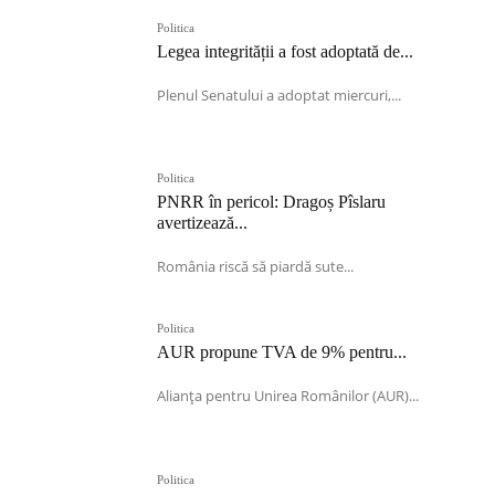
Politica
Legea integrității a fost adoptată de...
Plenul Senatului a adoptat miercuri,...
Politica
PNRR în pericol: Dragoș Pîslaru
avertizează...
România riscă să piardă sute...
Politica
AUR propune TVA de 9% pentru...
Alianța pentru Unirea Românilor (AUR)...
Politica