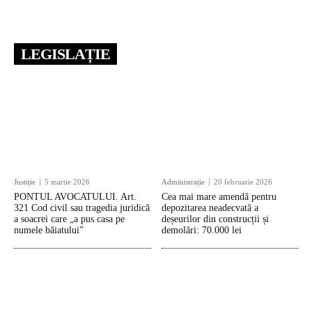
LEGISLAȚIE
Justiție
5 martie 2026
Administrație
20 februarie 2026
PONTUL AVOCATULUI. Art.
Cea mai mare amendă pentru
321 Cod civil sau tragedia juridică
depozitarea neadecvată a
a soacrei care „a pus casa pe
deșeurilor din construcții și
numele băiatului”
demolări: 70.000 lei