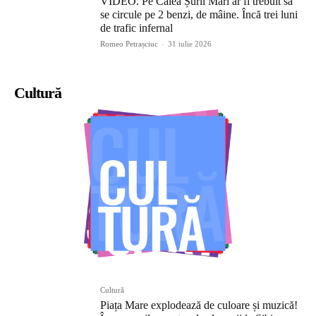
VIDEO. Pe Calea Șurii Mari ar fi trebuit să
se circule pe 2 benzi, de mâine. Încă trei luni
de trafic infernal
Romeo Petrașciuc
-
31 iulie 2026
Cultură
Cultură
Piața Mare explodează de culoare și muzică!