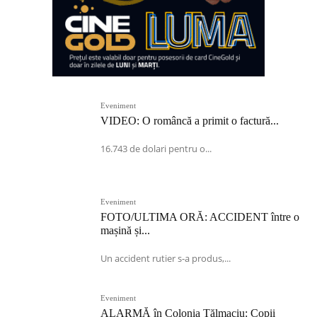
Eveniment
VIDEO: O româncă a primit o factură...
16.743 de dolari pentru o...
Eveniment
FOTO/ULTIMA ORĂ: ACCIDENT între o
mașină și...
Un accident rutier s-a produs,...
Eveniment
ALARMĂ în Colonia Tălmaciu: Copii