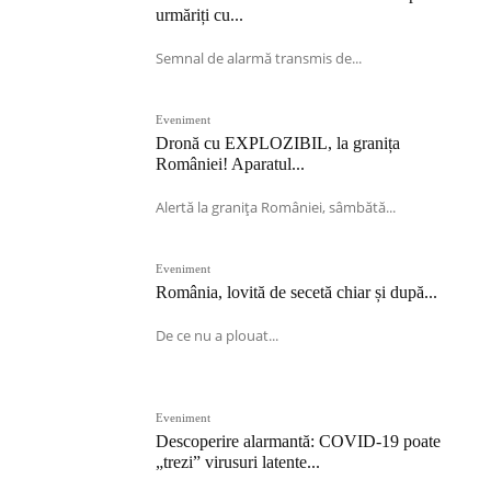
urmăriți cu...
Semnal de alarmă transmis de...
Eveniment
Dronă cu EXPLOZIBIL, la granița
României! Aparatul...
Alertă la granița României, sâmbătă...
Eveniment
România, lovită de secetă chiar și după...
De ce nu a plouat...
Eveniment
Descoperire alarmantă: COVID-19 poate
„trezi” virusuri latente...