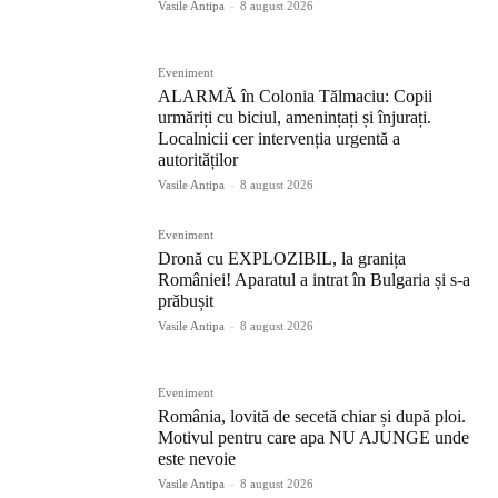
Vasile Antipa
-
8 august 2026
Eveniment
ALARMĂ în Colonia Tălmaciu: Copii
urmăriți cu biciul, amenințați și înjurați.
Localnicii cer intervenția urgentă a
autorităților
Vasile Antipa
-
8 august 2026
Eveniment
Dronă cu EXPLOZIBIL, la granița
României! Aparatul a intrat în Bulgaria și s-a
prăbușit
Vasile Antipa
-
8 august 2026
Eveniment
România, lovită de secetă chiar și după ploi.
Motivul pentru care apa NU AJUNGE unde
este nevoie
Vasile Antipa
-
8 august 2026