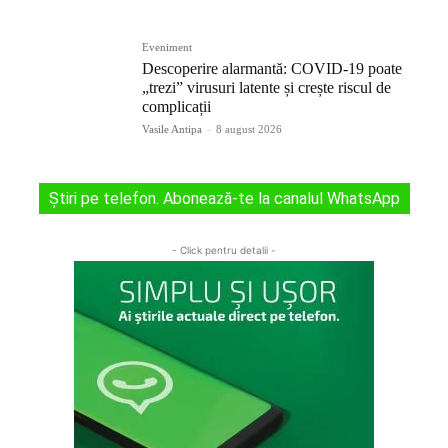
Eveniment
Descoperire alarmantă: COVID-19 poate
„trezi” virusuri latente și crește riscul de
complicații
Vasile Antipa
-
8 august 2026
Știri pe telefon. Abonează-te la canalul WhatsApp
- Click pentru detalii -