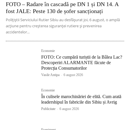
FOTO – Radare în cascadă pe DN 1 și DN 14. A
fost JALE: Peste 130 de șofer sancționați
Polițiștii Serviciului Rutier Sibiu au desfășurat joi, 6 august, o amplă
acțiune pentru creșterea siguranței rutiere și prevenirea
accidentelor...
Economie
FOTO: Ce cumpără turiștii de la Bâlea Lac?
Descoperiri ALARMANTE făcute de
Protecția Consumatorilor
Vasile Antipa
-
6 august 2026
Economie
În culisele marochinăriei de elită. Cum arată
leadershipul în fabricile din Sibiu și Avrig
Publicitate
-
6 august 2026
Eveniment