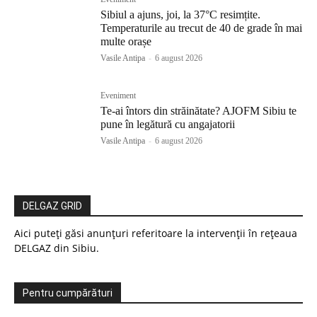
Sibiul a ajuns, joi, la 37°C resimțite.
Temperaturile au trecut de 40 de grade în mai
multe orașe
Vasile Antipa
-
6 august 2026
Eveniment
Te-ai întors din străinătate? AJOFM Sibiu te
pune în legătură cu angajatorii
Vasile Antipa
-
6 august 2026
DELGAZ GRID
Aici puteți găsi anunțuri referitoare la intervenții în rețeaua
DELGAZ din Sibiu.
Pentru cumpărături