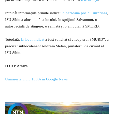
Întrucât informațiile primite indicau
o persoană posibil surprinsă
,
ISU Sibiu a alocat la fața locului, în sprijinul Salvamont, o
autospecială de stingere, o șenilată și o ambulanță SMURD.
Totodată,
la locul indicat
a fost solicitat și elicopterul SMURD”, a
precizat sublocotenent Andreea Ștefan, purtătorul de cuvânt al
ISU Sibiu.
FOTO: Arhivă
Urmărește Sibiu 100% în Google News