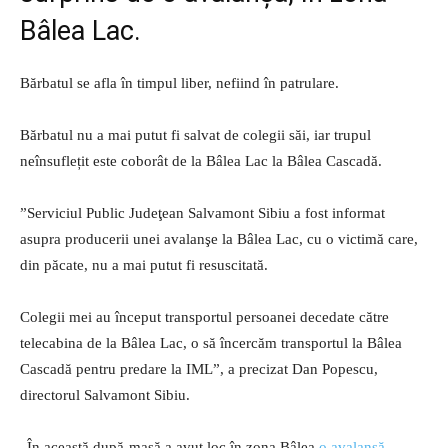
Bâlea Lac.
Bărbatul se afla în timpul liber, nefiind în patrulare.
Bărbatul nu a mai putut fi salvat de colegii săi, iar trupul
neînsuflețit este coborât de la Bâlea Lac la Bâlea Cascadă.
”Serviciul Public Judeţean Salvamont Sibiu a fost informat
asupra producerii unei avalanşe la Bâlea Lac, cu o victimă care,
din păcate, nu a mai putut fi resuscitată.
Colegii mei au început transportul persoanei decedate către
telecabina de la Bâlea Lac, o să încercăm transportul la Bâlea
Cascadă pentru predare la IML”, a precizat Dan Popescu,
directorul Salvamont Sibiu.
„În această după-masă a avut loc în zona Bâlea
o avalanșă
.