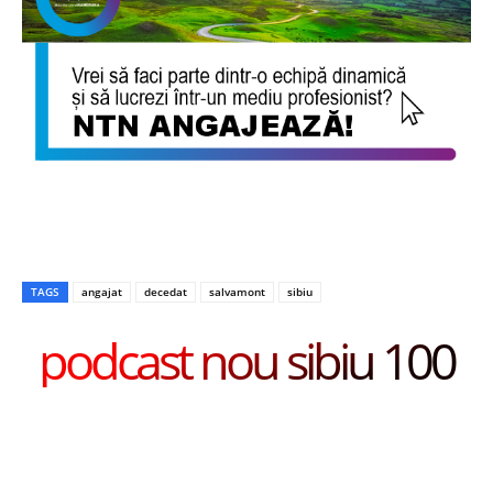
TAGS
angajat
decedat
salvamont
sibiu
podcast nou sibiu 100