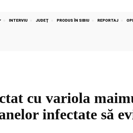
INTERVIU
JUDEŢ
PRODUS ÎN SIBIU
REPORTAJ
OPI
ectat cu variola mai
elor infectate să evi