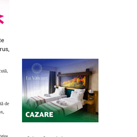
te
rus,
cută,
tă de
ox,
țire.