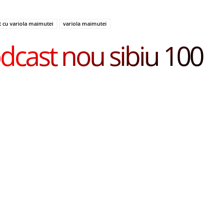
at cu variola maimutei
variola maimutei
dcast nou sibiu 100