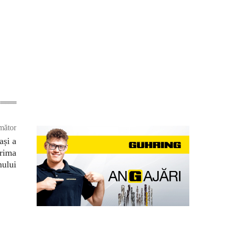
mător
ași a
prima
nului