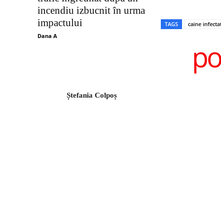
incendiu izbucnit în urma
impactului
TAGS
caine infect
Dana A
po
Ștefania Colpoș