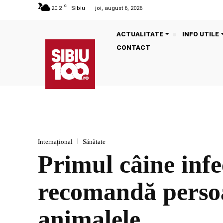
C
20.2
Sibiu
joi, august 6, 2026
ACTUALITATE
INFO UTILE
CONTACT
Internațional
Sănătate
Primul câine inf
recomandă persoan
animalele