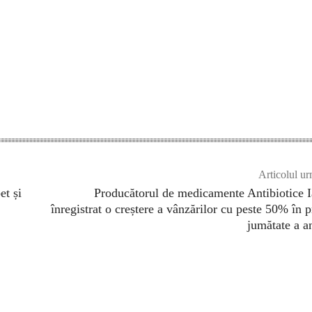
Articolul ur
et și
Producătorul de medicamente Antibiotice I
înregistrat o creștere a vânzărilor cu peste 50% în 
jumătate a a