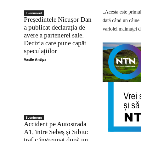
„Acesta este primul
Eveniment
Președintele Nicușor Dan
dată când un câine 
a publicat declarația de
variolei maimuţei 
avere a partenerei sale.
Decizia care pune capăt
speculațiilor
Vasile Antipa
Eveniment
Accident pe Autostrada
A1, între Sebeș și Sibiu:
trafic îngreunat după un