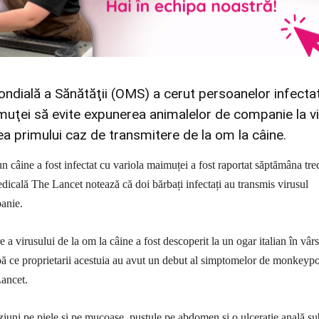
ndială a Sănătăţii (OMS) a cerut persoanelor infecta
muţei să evite expunerea animalelor de companie la vi
a primului caz de transmitere de la om la câine.
n câine a fost infectat cu variola maimuței a fost raportat săptămâna tre
edicală The Lancet notează că doi bărbați infectați au transmis virusul
anie.
 a virusului de la om la câine a fost descoperit la un ogar italian în vârs
upă ce proprietarii acestuia au avut un debut al simptomelor de monkeyp
Lancet.
ziuni pe piele și pe mucoase, pustule pe abdomen și o ulcerație anală sub