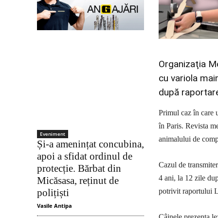
Organizaţia Mo
cu variola mai
după raportare
Primul caz în care u
în Paris. Revista m
Eveniment
animalului de comp
Și-a amenințat concubina,
apoi a sfidat ordinul de
Cazul de transmitere
protecție. Bărbat din
4 ani, la 12 zile d
Micăsasa, reținut de
potrivit raportului 
polițiști
Vasile Antipa
Câinele prezenta le