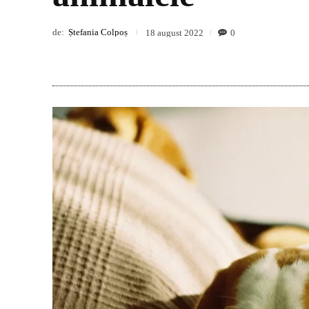
de:
Ștefania Colpoș
0
18 august 2022