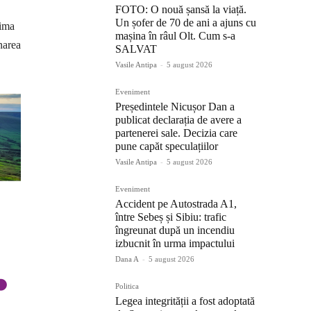
FOTO: O nouă șansă la viață.
Un șofer de 70 de ani a ajuns cu
rima
mașina în râul Olt. Cum s-a
narea
SALVAT
Vasile Antipa
-
5 august 2026
Eveniment
Președintele Nicușor Dan a
publicat declarația de avere a
partenerei sale. Decizia care
pune capăt speculațiilor
Vasile Antipa
-
5 august 2026
Eveniment
Accident pe Autostrada A1,
între Sebeș și Sibiu: trafic
îngreunat după un incendiu
izbucnit în urma impactului
Dana A
-
5 august 2026
Politica
Legea integrității a fost adoptată