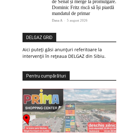
de Senat și merge la promulgare.
Dominic Fritz riscă să își piardă
mandatul de primar
Dana A
-
5 august 2026
DELGAZ GRID
Aici puteți găsi anunțuri referitoare la
intervenții în rețeaua DELGAZ din Sibiu.
Pentru cumpărături