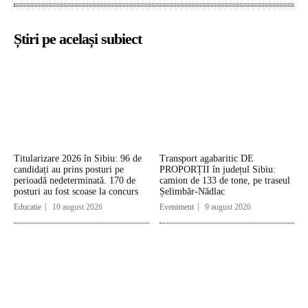
Știri pe același subiect
Titularizare 2026 în Sibiu: 96 de
Transport agabaritic DE
candidați au prins posturi pe
PROPORȚII în județul Sibiu:
perioadă nedeterminată. 170 de
camion de 133 de tone, pe traseul
posturi au fost scoase la concurs
Șelimbăr-Nădlac
Educatie
10 august 2026
Eveniment
9 august 2026