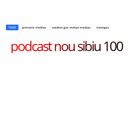
TAGS
primaria medias
stadion gaz metan medias
transgaz
podcast nou sibiu 100