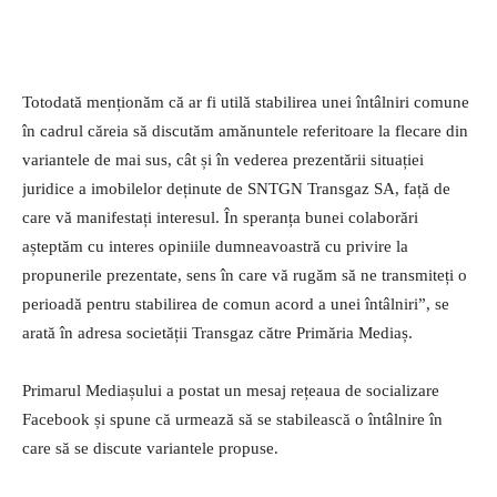
Totodată menționăm că ar fi utilă stabilirea unei întâlniri comune
în cadrul căreia să discutăm amănuntele referitoare la flecare din
variantele de mai sus, cât și în vederea prezentării situației
juridice a imobilelor deținute de SNTGN Transgaz SA, față de
care vă manifestați interesul. În speranța bunei colaborări
așteptăm cu interes opiniile dumneavoastră cu privire la
propunerile prezentate, sens în care vă rugăm să ne transmiteți o
perioadă pentru stabilirea de comun acord a unei întâlniri”, se
arată în adresa societății Transgaz către Primăria Mediaș.
Primarul Mediașului a postat un mesaj rețeaua de socializare
Facebook și spune că urmează să se stabilească o întâlnire în
care să se discute variantele propuse.