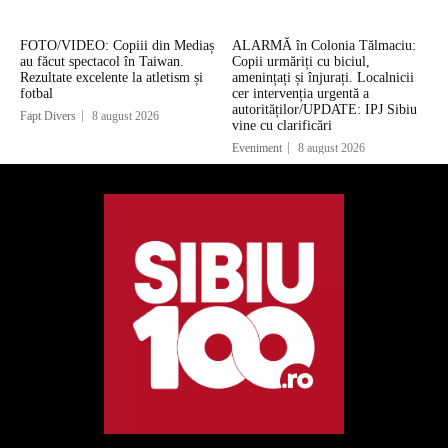
FOTO/VIDEO: Copiii din Mediaș
ALARMĂ în Colonia Tălmaciu:
au făcut spectacol în Taiwan.
Copii urmăriți cu biciul,
Rezultate excelente la atletism și
amenințați și înjurați. Localnicii
fotbal
cer intervenția urgentă a
autorităților/UPDATE: IPJ Sibiu
Fapt Divers
8 august 2026
vine cu clarificări
Eveniment
8 august 2026