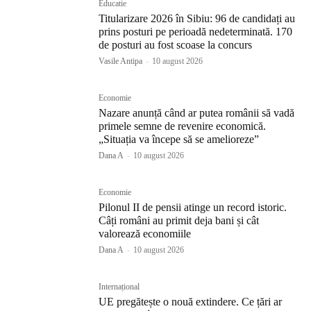
Educatie
Titularizare 2026 în Sibiu: 96 de candidați au
prins posturi pe perioadă nedeterminată. 170
de posturi au fost scoase la concurs
Vasile Antipa
-
10 august 2026
Economie
Nazare anunță când ar putea românii să vadă
primele semne de revenire economică.
„Situația va începe să se amelioreze”
Dana A
-
10 august 2026
Economie
Pilonul II de pensii atinge un record istoric.
Câți români au primit deja bani și cât
valorează economiile
Dana A
-
10 august 2026
Internațional
UE pregătește o nouă extindere. Ce țări ar