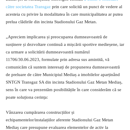
către societatea Transgaz
prin care solicită un punct de vedere al
acesteia cu privire la modalitatea în care municipalitatea ar putea
prelua clădirile din incinta Stadionului Gaz Metan.
„Apreciem implicarea și preocuparea dumneavoastră de
susținere și dezvoltare continuă a mișcării sportive medieșene, iar
ca urmare a solicitării dumneavoastră numărul
11706/30.06.2023, formulate prin adresa sus amintită, vă
comunicăm că suntem interesați de propunerea dumneavoastră
de preluare de către Municipiul Mediaș a imobilelor aparținând
SNTGN Transgaz SA din incinta Stadionului Gaz Metan Mediaș,
sens în care va prezentăm posibilitățile în care considerăm că se
poate soluționa cerința:
Vânzarea cumpărarea construcțiilor și
echipamentelor/instalațiilor aferente Stadionului Gaz Metan
Mediaș care presupune evaluarea elementelor de activ la