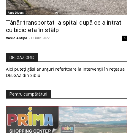
Fapt Divers
Tânăr transportat la spital după ce a intrat
cu bicicleta în stâlp
Vasile Antipa
-
12 iulie 2022
0
DELGAZ GRID
Aici puteți găsi anunțuri referitoare la intervenții în rețeaua
DELGAZ din Sibiu.
Pentru cumpărături