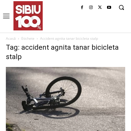
Acasă
Etichete
Accident agnita tanar bicicleta stalp
Tag: accident agnita tanar bicicleta
stalp