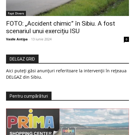
Fapt Divers
FOTO: „Accident chimic” în Sibiu. A fost
scenariul unui exercițiu ISU
Vasile Antipa
-
13 iunie 2024
0
DELGAZ GRID
Aici puteți găsi anunțuri referitoare la intervenții în rețeaua
DELGAZ din Sibiu.
Pentru cumpărături