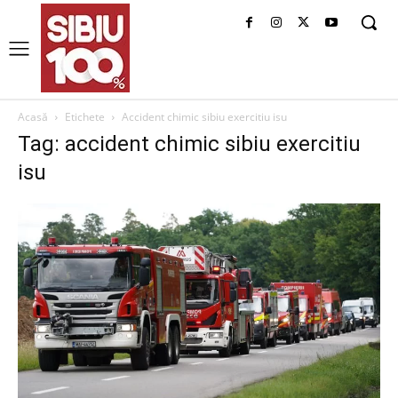
Acasă
Etichete
Accident chimic sibiu exercitiu isu
Tag: accident chimic sibiu exercitiu
isu