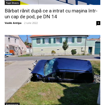
Fapt Divers
Bărbat rănit după ce a intrat cu mașina într-
un cap de pod, pe DN 14
Vasile Antipa
-
2 iulie 2022
0
Eveniment