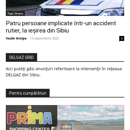
Fapt Divers
Patru persoane implicate într-un accident
rutier, la ieșirea din Sibiu
Vasile Antipa
-
15 septembrie 2022
0
DELGAZ GRID
Aici puteți găsi anunțuri referitoare la intervenții în rețeaua
DELGAZ din Sibiu.
Pentru cumpărături