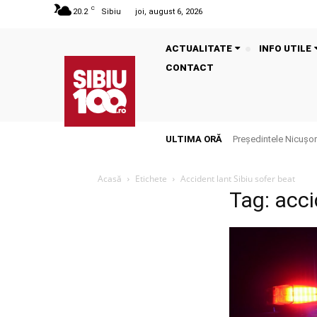
C
20.2
Sibiu
joi, august 6, 2026
ACTUALITATE
INFO UTILE
CONTACT
ULTIMA ORĂ
Președintele Nicușor 
Acasă
Etichete
Accident lant Sibiu sofer beat
Tag: acci