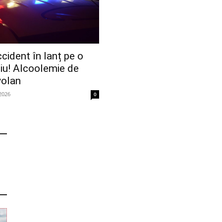
cident în lanț pe o
biu! Alcoolemie de
volan
 2026
0