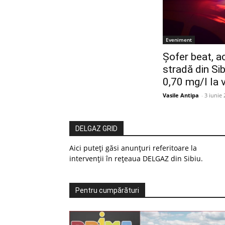
Eveniment
Șofer beat, ac
stradă din Si
0,70 mg/l la 
Vasile Antipa
-
3 iunie
DELGAZ GRID
Aici puteți găsi anunțuri referitoare la
intervenții în rețeaua DELGAZ din Sibiu.
Pentru cumpărături