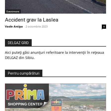
Eveniment
Accident grav la Laslea
Vasile Antipa
-
2 octombrie 2023
0
DELGAZ GRID
Aici puteți găsi anunțuri referitoare la intervenții în rețeaua
DELGAZ din Sibiu.
Pentru cumpărături