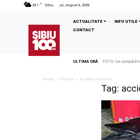
C
24.1
Sibiu
joi, august 6, 2026
ACTUALITATE
INFO UTILE
CONTACT
ULTIMA ORĂ
FOTO: Ce cumpără tu
Acasă
Etichete
Accident mortal a1
Tag: acc