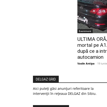
Eveniment
ULTIMA ORĂ/
mortal pe A1.
după ce a int
autocamion
Vasile Antipa
-
19 iuni
DELGAZ GRID
Aici puteți găsi anunțuri referitoare la
intervenții în rețeaua DELGAZ din Sibiu.