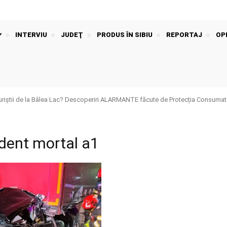
INTERVIU
JUDEŢ
PRODUS ÎN SIBIU
REPORTAJ
OPI
riștii de la Bâlea Lac? Descoperiri ALARMANTE făcute de Protecția Consumato
ident mortal a1