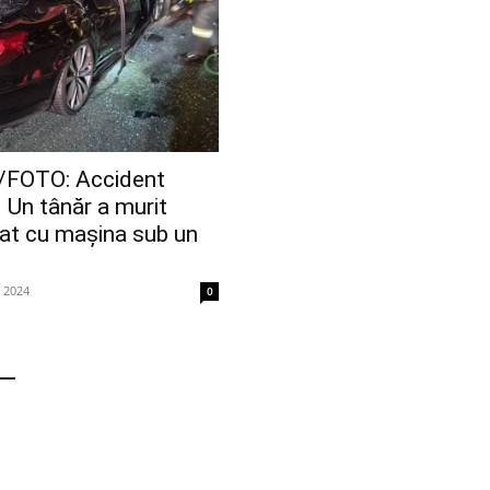
FOTO: Accident
 Un tânăr a murit
rat cu mașina sub un
e 2024
0