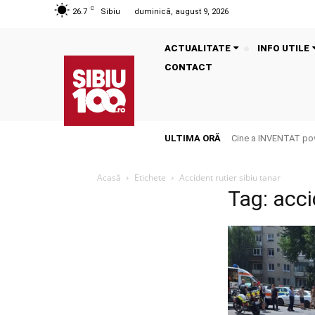
C
26.7
Sibiu
duminică, august 9, 2026
ACTUALITATE
INFO UTILE
CONTACT
ULTIMA ORĂ
Cine a INVENTAT pove
Acasă
Etichete
Accident rutier sibiu tanar
Tag: acci