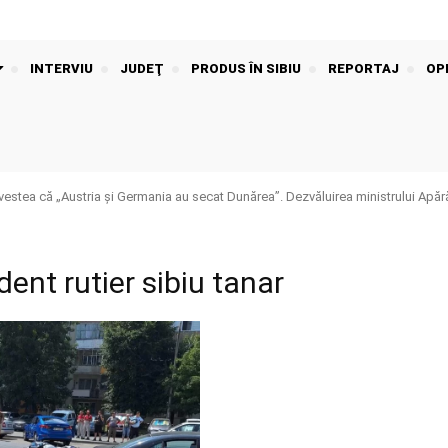
INTERVIU
JUDEŢ
PRODUS ÎN SIBIU
REPORTAJ
OPI
stea că „Austria și Germania au secat Dunărea”. Dezvăluirea ministrului Apără
dent rutier sibiu tanar