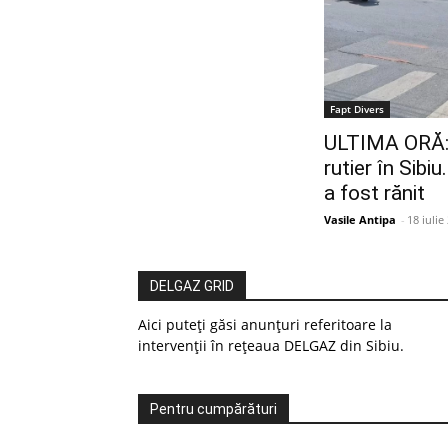
Fapt Divers
ULTIMA ORĂ: 
rutier în Sibi
a fost rănit
Vasile Antipa
-
18 iulie
DELGAZ GRID
Aici puteți găsi anunțuri referitoare la
intervenții în rețeaua DELGAZ din Sibiu.
Pentru cumpărături