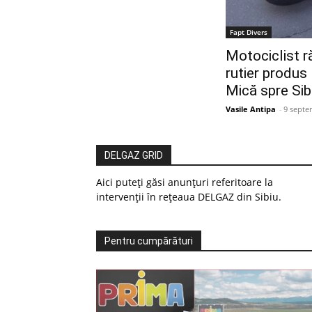
Fapt Divers
Motociclist r
rutier produs 
Mică spre Sib
Vasile Antipa
-
9 septe
DELGAZ GRID
Aici puteți găsi anunțuri referitoare la
intervenții în rețeaua DELGAZ din Sibiu.
Pentru cumpărături