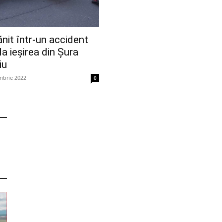
ănit într-un accident
la ieșirea din Șura
iu
mbrie 2022
0