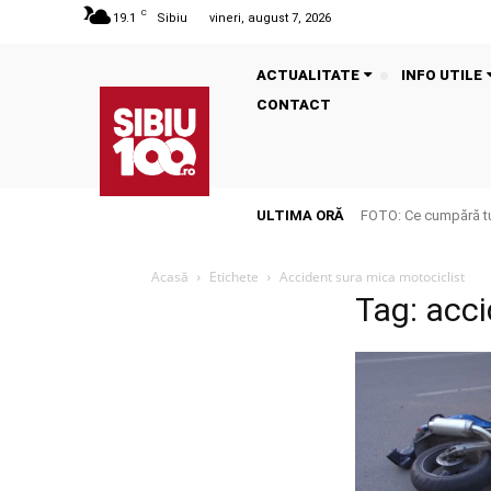
C
19.1
Sibiu
vineri, august 7, 2026
ACTUALITATE
INFO UTILE
CONTACT
ULTIMA ORĂ
FOTO: Ce cumpără tu
Acasă
Etichete
Accident sura mica motociclist
Tag: acci