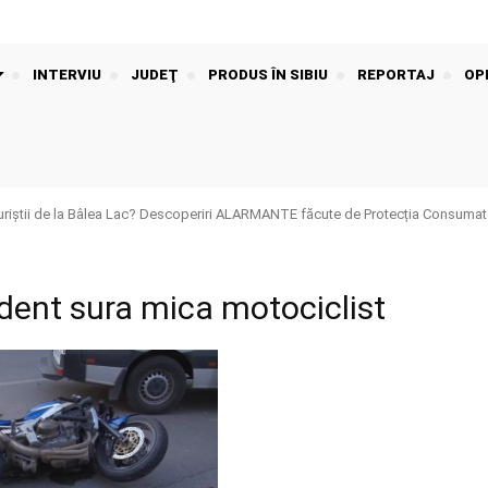
INTERVIU
JUDEŢ
PRODUS ÎN SIBIU
REPORTAJ
OPI
riștii de la Bâlea Lac? Descoperiri ALARMANTE făcute de Protecția Consumato
dent sura mica motociclist