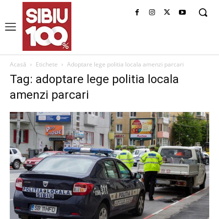
Acasă
Etichete
Adoptare lege politia locala amenzi parcari
Tag: adoptare lege politia locala
amenzi parcari