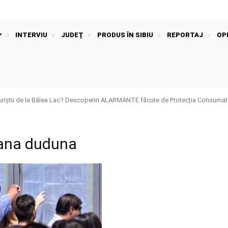
INTERVIU
JUDEŢ
PRODUS ÎN SIBIU
REPORTAJ
OPI
riștii de la Bâlea Lac? Descoperiri ALARMANTE făcute de Protecția Consumato
iana duduna