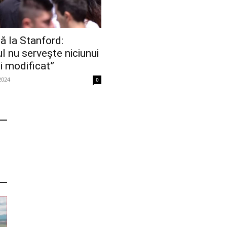
ă la Stanford:
l nu servește niciunui
ui modificat”
2024
0