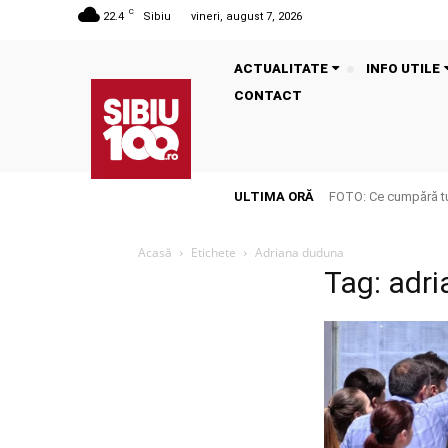
C
22.4
Sibiu
vineri, august 7, 2026
ACTUALITATE
INFO UTILE
CONTACT
ULTIMA ORĂ
FOTO: Ce cumpără tu
Acasă
Etichete
Adriana duduna
Tag: adr