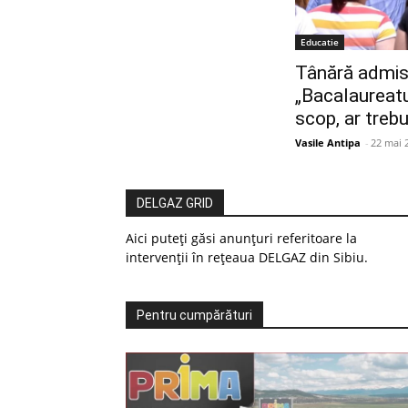
Educatie
Tânără admis
„Bacalaureatu
scop, ar treb
Vasile Antipa
-
22 mai 
DELGAZ GRID
Aici puteți găsi anunțuri referitoare la
intervenții în rețeaua DELGAZ din Sibiu.
Pentru cumpărături