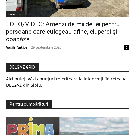
Eveniment
FOTO/VIDEO: Amenzi de mii de lei pentru
persoane care culegeau afine, ciuperci și
coacăze
Vasile Antipa
-
29 septembrie 2023
0
DELGAZ GRID
Aici puteți găsi anunțuri referitoare la intervenții în rețeaua
DELGAZ din Sibiu.
Pentru cumpărături