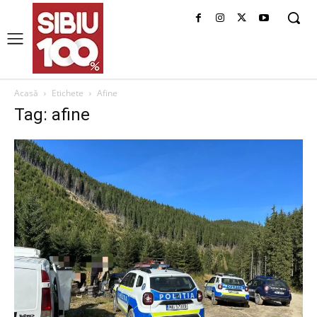
Acasă
Etichete
Afine
Tag: afine