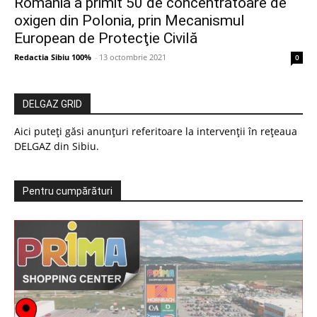
România a primit 50 de concentratoare de
oxigen din Polonia, prin Mecanismul
European de Protecţie Civilă
Redactia Sibiu 100%
-
13 octombrie 2021
0
DELGAZ GRID
Aici puteți găsi anunțuri referitoare la intervenții în rețeaua
DELGAZ din Sibiu.
Pentru cumpărături