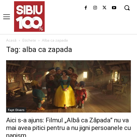
Acasă
Etichete
Alba ca zapada
Tag: alba ca zapada
Fapt Divers
Aici s-a ajuns: Filmul „Albă ca Zăpada” nu va
mai avea pitici pentru a nu jigni persoanele cu
nanism