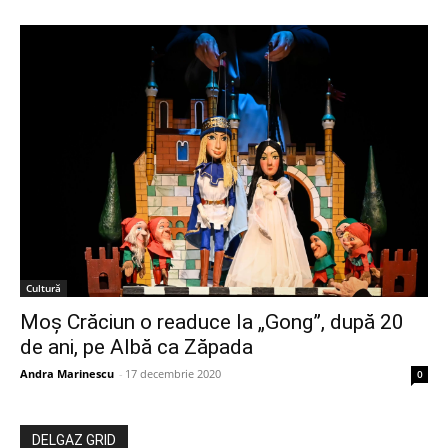
Cultură
Moș Crăciun o readuce la „Gong”, după 20
de ani, pe Albă ca Zăpada
Andra Marinescu
-
17 decembrie 2020
0
DELGAZ GRID