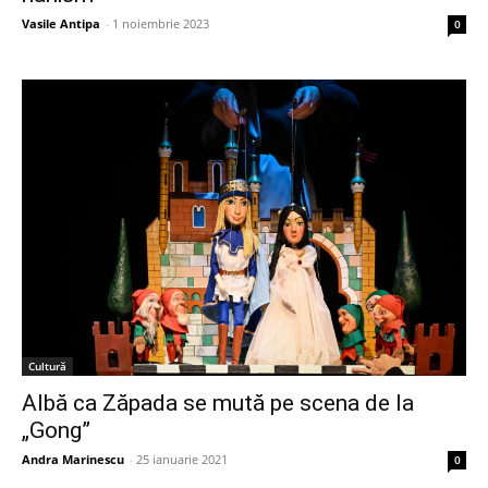
Vasile Antipa
-
1 noiembrie 2023
0
Cultură
Albă ca Zăpada se mută pe scena de la
„Gong”
Andra Marinescu
-
25 ianuarie 2021
0