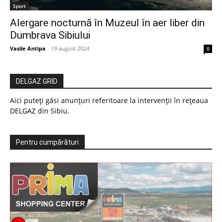
Sport
Alergare nocturnă în Muzeul în aer liber din
Dumbrava Sibiului
Vasile Antipa
-
19 august 2024
0
DELGAZ GRID
Aici puteți găsi anunțuri referitoare la intervenții în rețeaua
DELGAZ din Sibiu.
Pentru cumpărături