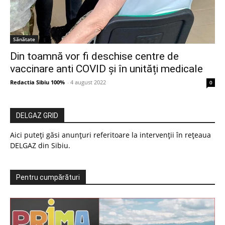
Sănătate
Din toamnă vor fi deschise centre de
vaccinare anti COVID şi în unități medicale
Redactia Sibiu 100%
-
4 august 2022
0
DELGAZ GRID
Aici puteți găsi anunțuri referitoare la intervenții în rețeaua
DELGAZ din Sibiu.
Pentru cumpărături