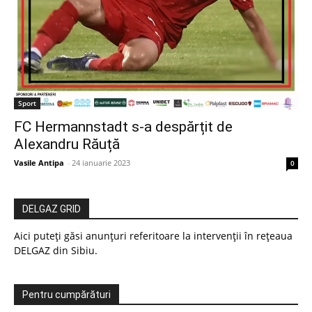
Sport
FC Hermannstadt s-a despărțit de
Alexandru Răuță
Vasile Antipa
-
24 ianuarie 2023
0
DELGAZ GRID
Aici puteți găsi anunțuri referitoare la intervenții în rețeaua
DELGAZ din Sibiu.
Pentru cumpărături