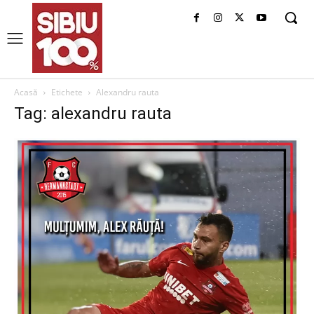
Acasă
Etichete
Alexandru rauta
Tag: alexandru rauta