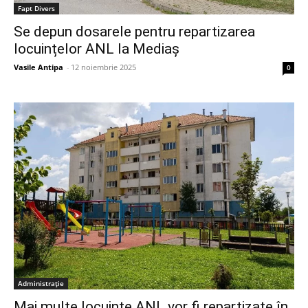
Fapt Divers
Se depun dosarele pentru repartizarea
locuințelor ANL la Mediaș
Vasile Antipa
-
12 noiembrie 2025
0
Administrație
Mai multe locuințe ANL vor fi repartizate în