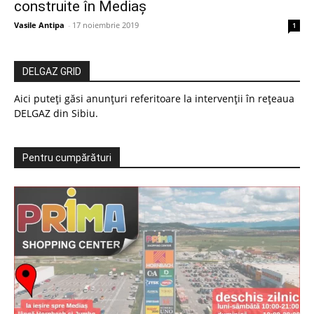
construite în Mediaș
Vasile Antipa
-
17 noiembrie 2019
1
DELGAZ GRID
Aici puteți găsi anunțuri referitoare la intervenții în rețeaua
DELGAZ din Sibiu.
Pentru cumpărături