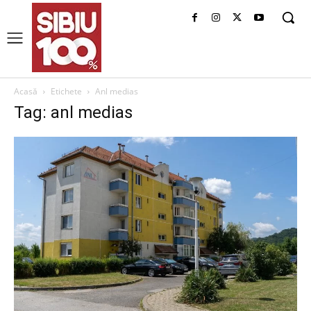
Acasă
Etichete
Anl medias
Tag: anl medias