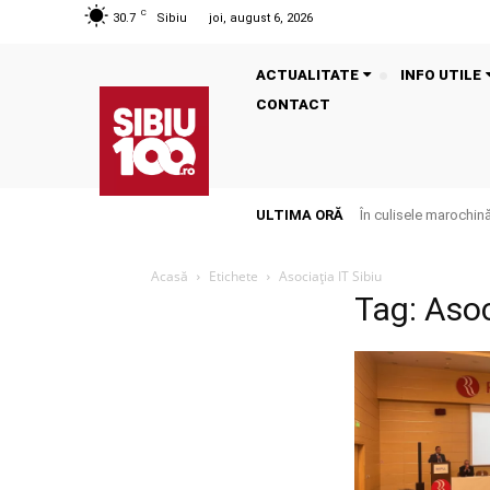
C
30.7
Sibiu
joi, august 6, 2026
ACTUALITATE
INFO UTILE
CONTACT
ULTIMA ORĂ
În culisele marochinăr
Acasă
Etichete
Asociația IT Sibiu
Tag: Asoc