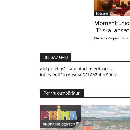
Educatie
Moment unic 
IT: s-a lansat
Ștefania Colpoș
-
8 de
DELGAZ GRID
Aici puteți găsi anunțuri referitoare la
intervenții în rețeaua DELGAZ din Sibiu.
Pentru cumpărături