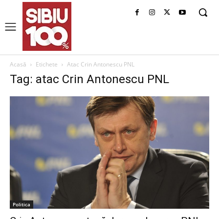
Acasă
Etichete
Atac Crin Antonescu PNL
Tag: atac Crin Antonescu PNL
Politica