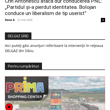
Crin Antonescu atacă dur conducerea PNL:
„Partidul și-a pierdut identitatea. Bolojan
conduce un liberalism de tip userist”
Dana A
-
22 mai 2026
0
DELGAZ GRID
Aici puteți găsi anunțuri referitoare la intervenții în rețeaua
DELGAZ din Sibiu.
Pentru cumpărături