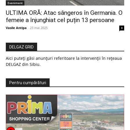
Eveniment
ULTIMA ORĂ: Atac sângeros în Germania. O
femeie a înjunghiat cel puțin 13 persoane
Vasile Antipa
-
23 mai 2025
0
DELGAZ GRID
Aici puteți găsi anunțuri referitoare la intervenții în rețeaua
DELGAZ din Sibiu.
Pentru cumpărături