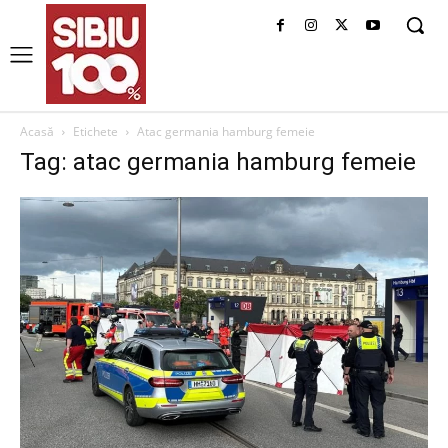
Acasă
Etichete
Atac germania hamburg femeie
Tag: atac germania hamburg femeie