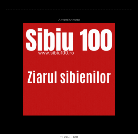
- Advertisement -
© Sibiu 100