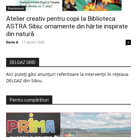
Eveniment
Atelier creativ pentru copii la Biblioteca
ASTRA Sibiu: ornamente din hârtie inspirate
din natură
Dana A
-
17 aprilie 2026
0
DELGAZ GRID
Aici puteți găsi anunțuri referitoare la intervenții în rețeaua
DELGAZ din Sibiu.
Pentru cumpărături