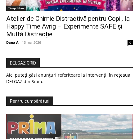
Timp Liber
Atelier de Chimie Distractivă pentru Copii, la
Happy Time Avrig – Experimente SAFE și
Multă Distracție
Dana A
-
13 mai 2026
0
DELGAZ GRID
Aici puteți găsi anunțuri referitoare la intervenții în rețeaua
DELGAZ din Sibiu.
Pentru cumpărături