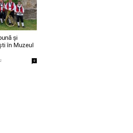
bună și
ti în Muzeul
2
0