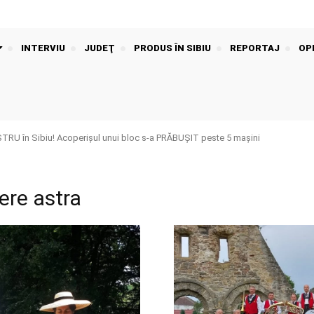
INTERVIU
JUDEŢ
PRODUS ÎN SIBIU
REPORTAJ
OPI
U în Sibiu! Acoperișul unui bloc s-a PRĂBUȘIT peste 5 mașini
iere astra