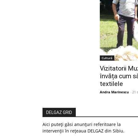
Cultură
Vizitatorii M
învăța cum s
textilele
Andra Marinescu
-
21 
DELGAZ GRID
Aici puteți găsi anunțuri referitoare la
intervenții în rețeaua DELGAZ din Sibiu.