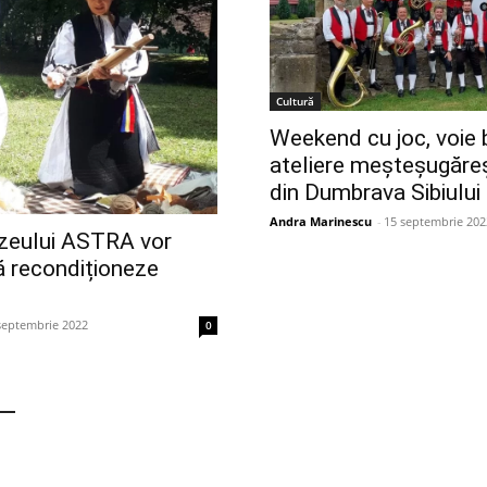
Cultură
Weekend cu joc, voie 
ateliere meșteșugăreș
din Dumbrava Sibiului
Andra Marinescu
-
15 septembrie 202
uzeului ASTRA vor
ă recondiționeze
septembrie 2022
0