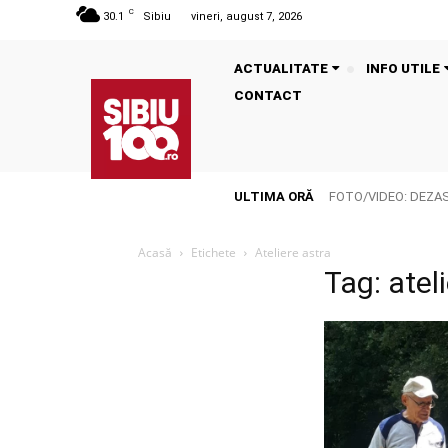
C
30.1
Sibiu
vineri, august 7, 2026
ACTUALITATE
INFO UTILE
CONTACT
ULTIMA ORĂ
FOTO/VIDEO: DEZASTR
Acasă
Etichete
Ateliere astra
Tag: atel