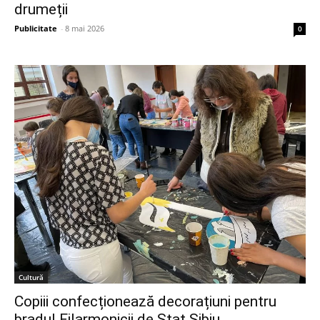
drumeții
Publicitate
-
8 mai 2026
0
Cultură
Copiii confecționează decorațiuni pentru
bradul Filarmonicii de Stat Sibiu