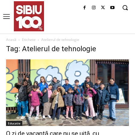
Acasă
Etichete
Atelierul de tehnologie
Tag: Atelierul de tehnologie
Educatie
O zi de vacanță care nu se uită, cu