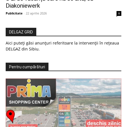
Diakoniewerk
Publicitate
-
22 aprilie 2026
0
DELGAZ GRID
Aici puteți găsi anunțuri referitoare la intervenții în rețeaua
DELGAZ din Sibiu.
Pentru cumpărături