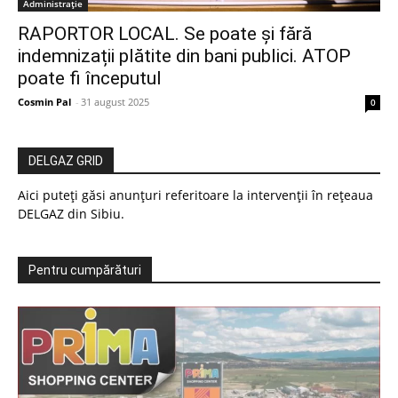
Administrație
RAPORTOR LOCAL. Se poate și fără
indemnizații plătite din bani publici. ATOP
poate fi începutul
Cosmin Pal
-
31 august 2025
0
DELGAZ GRID
Aici puteți găsi anunțuri referitoare la intervenții în rețeaua
DELGAZ din Sibiu.
Pentru cumpărături