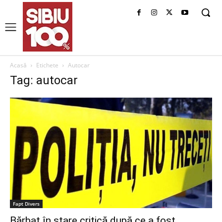
Acasă
Etichete
Autocar
Tag: autocar
Fapt Divers
Bărbat în stare critică după ce a fost