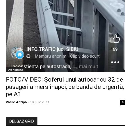
Eveniment
FOTO/VIDEO: Șoferul unui autocar cu 32 de
pasageri a mers înapoi, pe banda de urgență,
pe A1
Vasile Antipa
-
10 iulie 2023
0
DELGAZ GRID