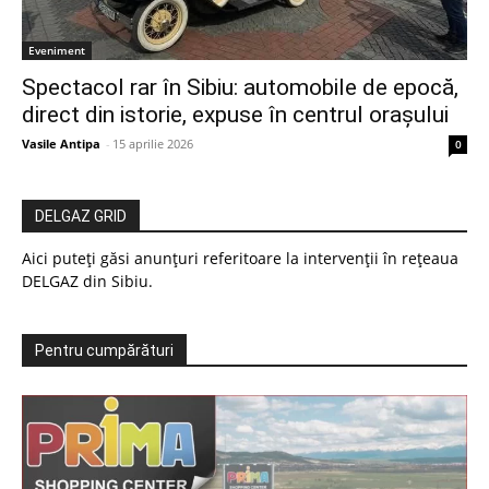
Eveniment
Spectacol rar în Sibiu: automobile de epocă,
direct din istorie, expuse în centrul orașului
Vasile Antipa
-
15 aprilie 2026
0
DELGAZ GRID
Aici puteți găsi anunțuri referitoare la intervenții în rețeaua
DELGAZ din Sibiu.
Pentru cumpărături