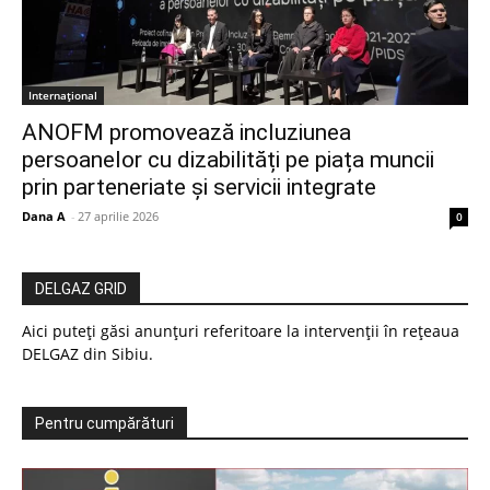
Internațional
ANOFM promovează incluziunea
persoanelor cu dizabilități pe piața muncii
prin parteneriate și servicii integrate
Dana A
-
27 aprilie 2026
0
DELGAZ GRID
Aici puteți găsi anunțuri referitoare la intervenții în rețeaua
DELGAZ din Sibiu.
Pentru cumpărături