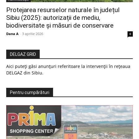
Protejarea resurselor naturale în județul
Sibiu (2025): autorizații de mediu,
biodiversitate și măsuri de conservare
Dana A
-
3 aprilie 2026
0
DELGAZ GRID
Aici puteți găsi anunțuri referitoare la intervenții în rețeaua
DELGAZ din Sibiu.
Pentru cumpărături