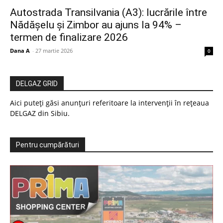
Autostrada Transilvania (A3): lucrările între
Nădășelu și Zimbor au ajuns la 94% –
termen de finalizare 2026
Dana A
-
27 martie 2026
0
DELGAZ GRID
Aici puteți găsi anunțuri referitoare la intervenții în rețeaua
DELGAZ din Sibiu.
Pentru cumpărături