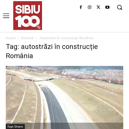
Acasă
Etichete
Autostrăzi în construcție România
Tag: autostrăzi în construcție
România
Fapt Divers