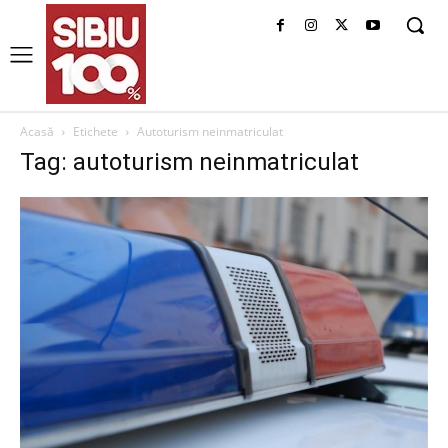
Acasă
Etichete
Autoturism neinmatriculat
Tag: autoturism neinmatriculat