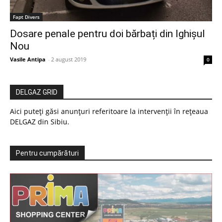
Fapt Divers
Dosare penale pentru doi bărbați din Ighișul
Nou
Vasile Antipa
-
2 august 2019
0
DELGAZ GRID
Aici puteți găsi anunțuri referitoare la intervenții în rețeaua
DELGAZ din Sibiu.
Pentru cumpărături