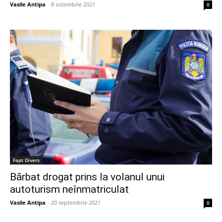
Vasile Antipa
-
8 octombrie 2021
0
Fapt Divers
Bărbat drogat prins la volanul unui
autoturism neînmatriculat
Vasile Antipa
-
20 septembrie 2021
0