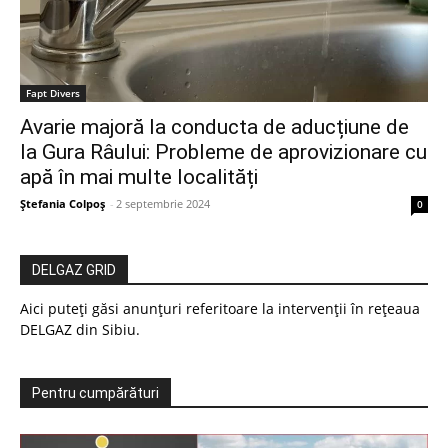
Fapt Divers
Avarie majoră la conducta de aducțiune de
la Gura Râului: Probleme de aprovizionare cu
apă în mai multe localități
Ștefania Colpoș
-
2 septembrie 2024
0
DELGAZ GRID
Aici puteți găsi anunțuri referitoare la intervenții în rețeaua
DELGAZ din Sibiu.
Pentru cumpărături