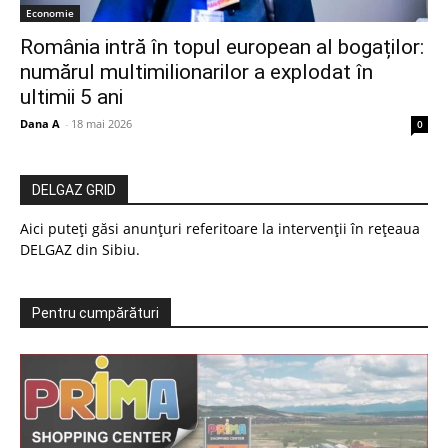
Economie
România intră în topul european al bogaților:
numărul multimilionarilor a explodat în
ultimii 5 ani
Dana A
-
18 mai 2026
0
DELGAZ GRID
Aici puteți găsi anunțuri referitoare la intervenții în rețeaua
DELGAZ din Sibiu.
Pentru cumpărături