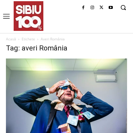
Acasă
Etichete
Averi România
Tag: averi România