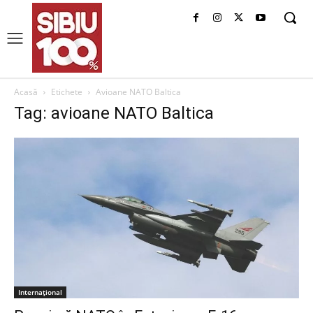
Acasă
Etichete
Avioane NATO Baltica
Tag: avioane NATO Baltica
Internațional