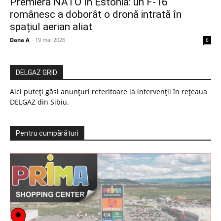
Premieră NATO în Estonia: un F-16
românesc a doborât o dronă intrată în
spațiul aerian aliat
Dana A
-
19 mai 2026
0
DELGAZ GRID
Aici puteți găsi anunțuri referitoare la intervenții în rețeaua
DELGAZ din Sibiu.
Pentru cumpărături