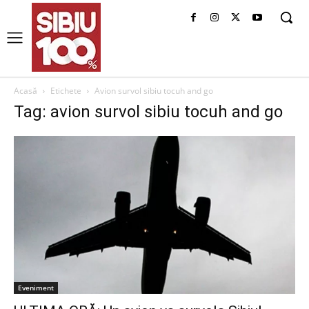
Acasă
Etichete
Avion survol sibiu tocuh and go
Tag: avion survol sibiu tocuh and go
Eveniment