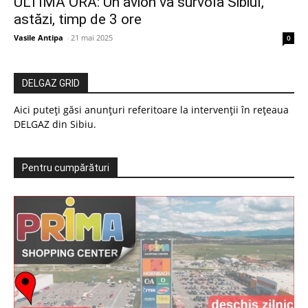
ULTIMA ORĂ: Un avion va survola Sibiul,
astăzi, timp de 3 ore
Vasile Antipa
-
21 mai 2025
0
DELGAZ GRID
Aici puteți găsi anunțuri referitoare la intervenții în rețeaua
DELGAZ din Sibiu.
Pentru cumpărături