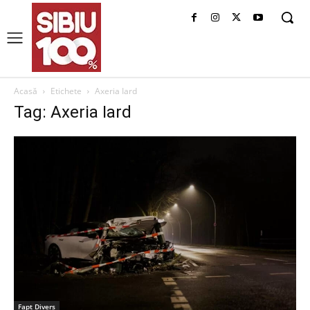
Acasă
Etichete
Axeria Iard
Tag: Axeria Iard
Fapt Divers