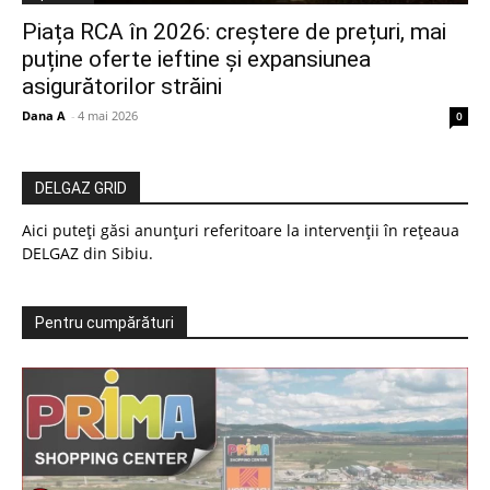
Piața RCA în 2026: creștere de prețuri, mai
puține oferte ieftine și expansiunea
asigurătorilor străini
Dana A
-
4 mai 2026
0
DELGAZ GRID
Aici puteți găsi anunțuri referitoare la intervenții în rețeaua
DELGAZ din Sibiu.
Pentru cumpărături