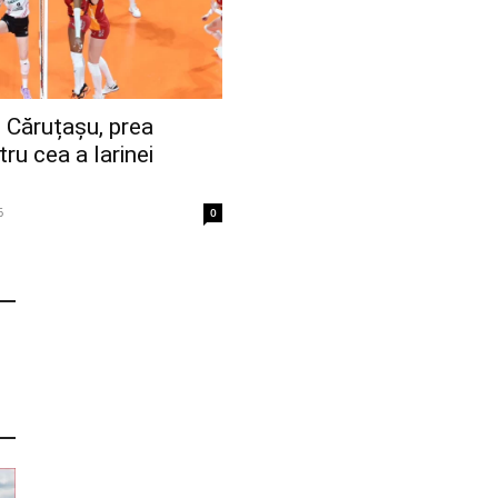
i Căruțașu, prea
ru cea a Iarinei
6
0