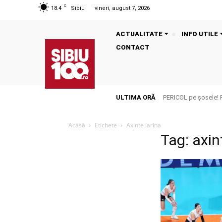
C
18.4
Sibiu
vineri, august 7, 2026
ACTUALITATE
INFO UTILE
CONTACT
ULTIMA ORĂ
PERICOL pe șosele! 
Acasă
Etichete
Axinte iarina
Tag: axin