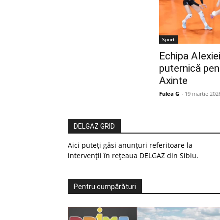
Sport
Echipa Alexie
puternică pent
Axinte
Fulea G
-
19 martie 202
DELGAZ GRID
Aici puteți găsi anunțuri referitoare la
intervenții în rețeaua DELGAZ din Sibiu.
Pentru cumpărături