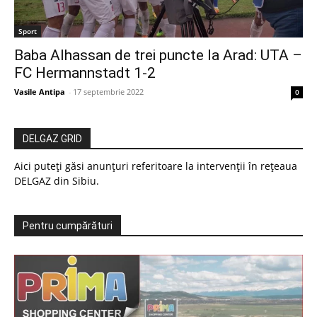
Sport
Baba Alhassan de trei puncte la Arad: UTA –
FC Hermannstadt 1-2
Vasile Antipa
-
17 septembrie 2022
0
DELGAZ GRID
Aici puteți găsi anunțuri referitoare la intervenții în rețeaua
DELGAZ din Sibiu.
Pentru cumpărături