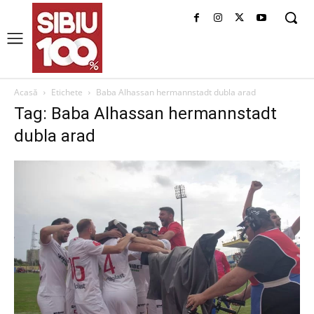
Acasă
Etichete
Baba Alhassan hermannstadt dubla arad
Tag: Baba Alhassan hermannstadt
dubla arad