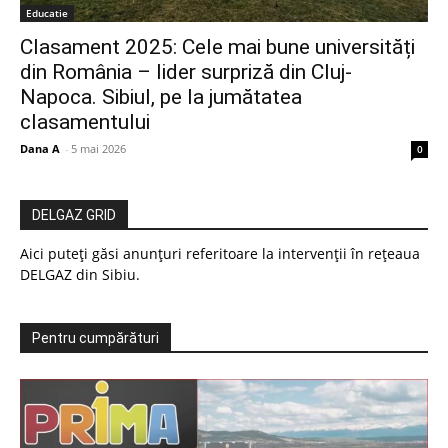
Educatie
Clasament 2025: Cele mai bune universități
din România – lider surpriză din Cluj-
Napoca. Sibiul, pe la jumătatea
clasamentului
Dana A
-
5 mai 2026
0
DELGAZ GRID
Aici puteți găsi anunțuri referitoare la intervenții în rețeaua
DELGAZ din Sibiu.
Pentru cumpărături