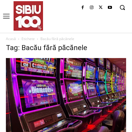
Acasă
Etichete
Bacău fără păcănele
Tag: Bacău fără păcănele