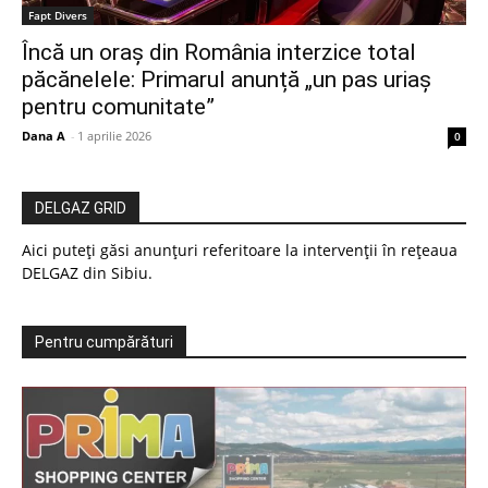
Fapt Divers
Încă un oraș din România interzice total
păcănelele: Primarul anunță „un pas uriaș
pentru comunitate”
Dana A
-
1 aprilie 2026
0
DELGAZ GRID
Aici puteți găsi anunțuri referitoare la intervenții în rețeaua
DELGAZ din Sibiu.
Pentru cumpărături