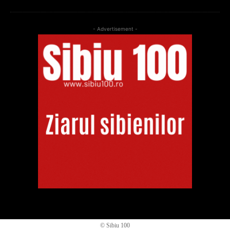
- Advertisement -
© Sibiu 100