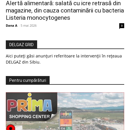
Alertă alimentară: salată cu icre retrasă din
magazine, din cauza contaminării cu bacteria
Listeria monocytogenes
Dana A
-
5 mai 2026
0
DELGAZ GRID
Aici puteți găsi anunțuri referitoare la intervenții în rețeaua
DELGAZ din Sibiu.
Pentru cumpărături